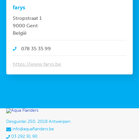
farys
Stropstraat 1
9000 Gent
België
078 35 35 99
https://www.farys.be
Desguinlei 250, 2018 Antwerpen
info@aquaflanders.be
03 292 91 90